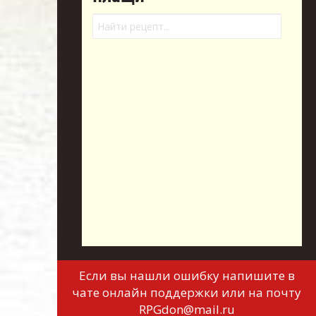
Если вы нашли ошибку напишите в
чате онлайн поддержки или на почту
RPGdon@mail.ru