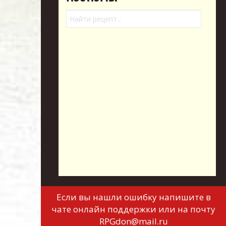
Если вы нашли ошибку напишите в
чате онлайн поддержки или на почту
RPGdon@mail.ru