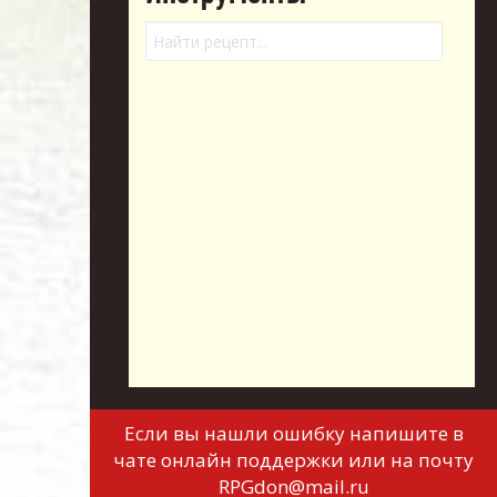
Если вы нашли ошибку напишите в
чате онлайн поддержки или на почту
RPGdon@mail.ru