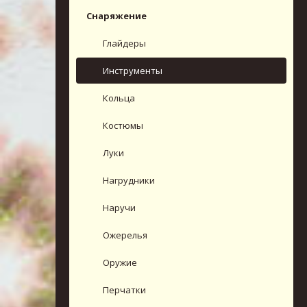
Снаряжение
Глайдеры
Инструменты
Кольца
Костюмы
Луки
Нагрудники
Наручи
Ожерелья
Оружие
Перчатки