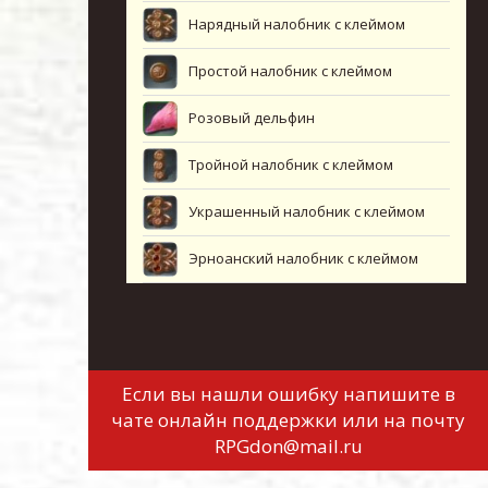
Нарядный налобник с клеймом
Простой налобник с клеймом
Розовый дельфин
Тройной налобник с клеймом
Украшенный налобник с клеймом
Эрноанский налобник с клеймом
Если вы нашли ошибку напишите в
чате онлайн поддержки или на почту
RPGdon@mail.ru