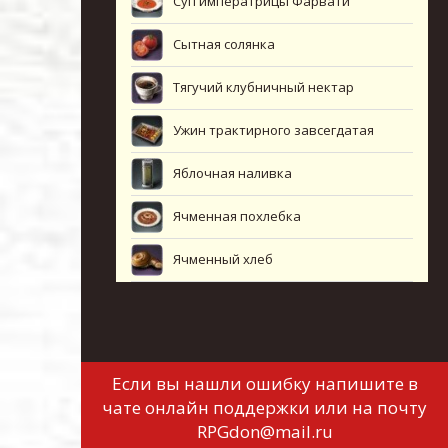
Суп императрицы Фарвати
Сытная солянка
Тягучий клубничный нектар
Ужин трактирного завсегдатая
Яблочная наливка
Ячменная похлебка
Ячменный хлеб
Если вы нашли ошибку напишите в
чате онлайн поддержки или на почту
RPGdon@mail.ru