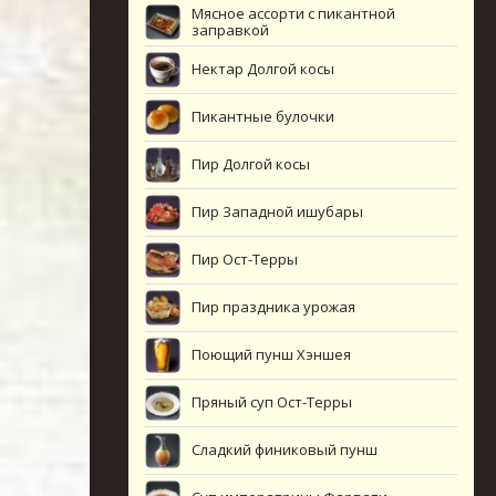
Мясное ассорти с пикантной
заправкой
Нектар Долгой косы
Пикантные булочки
Пир Долгой косы
Пир Западной ишубары
Пир Ост-Терры
Пир праздника урожая
Поющий пунш Хэншея
Пряный суп Ост-Терры
Сладкий финиковый пунш