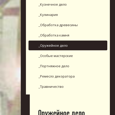
_Кузнечное дело
_Кулинария
_Обработка древесины
_Обработка камня
_Оружейное дело
_Особые мастерские
_Портняжное дело
_Ремесло декоратора
_Травничество
_Оружейное дело