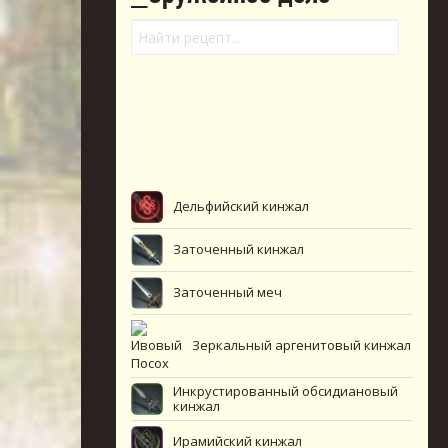
Дельфийский кинжал
Заточенный кинжал
Заточенный меч
Зеркальный аргенитовый кинжал
Инкрустированный обсидиановый
кинжал
Ирамийский кинжал