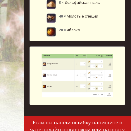
3
×
Дельфийская пыль
40
×
Молотые специи
20
×
Яблоко
Если вы нашли ошибку напишите в
чате онлайн поддержки или на почту