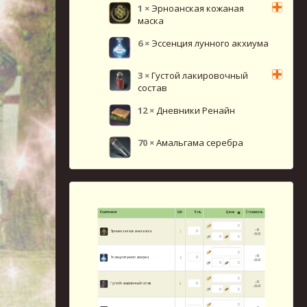
1
×
Эрноанская кожаная
маска
6
×
Эссенция лунного акхиума
3
×
Густой лакировочный
состав
12
×
Дневники Ренайн
70
×
Амальгама серебра