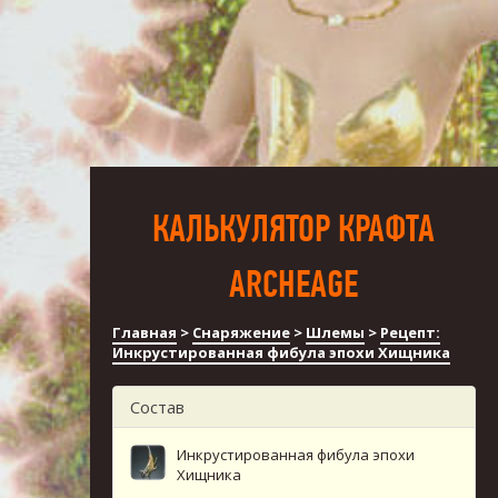
КАЛЬКУЛЯТОР КРАФТА
ARCHEAGE
Главная
>
Снаряжение
>
Шлемы
>
Рецепт:
Инкрустированная фибула эпохи Хищника
Состав
Инкрустированная фибула эпохи
Хищника