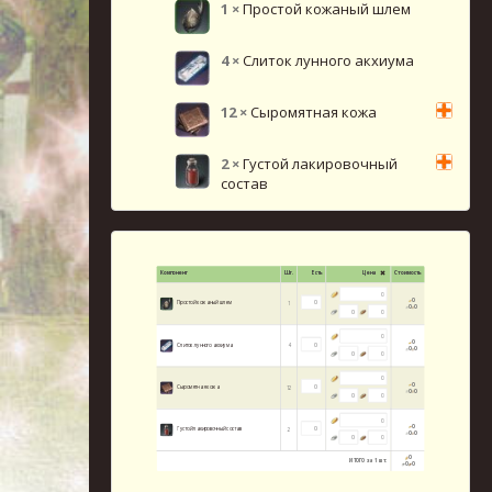
1
×
Простой кожаный шлем
4
×
Слиток лунного акхиума
12
×
Сыромятная кожа
2
×
Густой лакировочный
состав