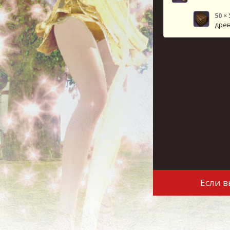
50
×
дре
Если 