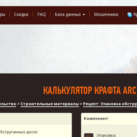
ры
Скидки
FAQ
База данных
Мошенники
R
КАЛЬКУЛЯТОР КРАФТА ARC
ельство
>
Строительные материалы
>
Рецепт: Упаковка обстр
Компонент
бструганных досок
Упаковка