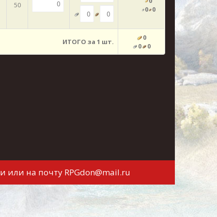
0
50
0
0
0
ИТОГО за 1 шт.
0
0
и или на почту
RPGdon@mail.ru