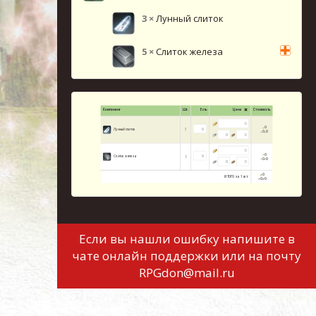
3
×
Лунный слиток
5
×
Слиток железа
Если вы нашли ошибку напишите в
чате онлайн поддержки или на почту
RPGdon@mail.ru