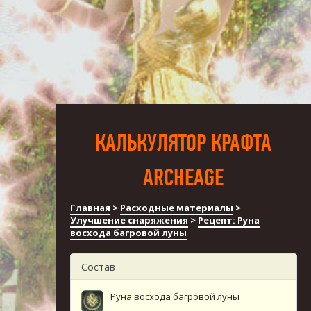
КАЛЬКУЛЯТОР КРАФТА
ARCHEAGE
Главная
>
Расходные материалы
>
Улучшение снаряжения
>
Рецепт: Руна
восхода багровой луны
Состав
Руна восхода багровой луны