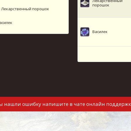
Лекарственный
порошок
×
Лекарственный порошок
асилек
Василек
вы нашли ошибку напишите в чате онлайн поддержк