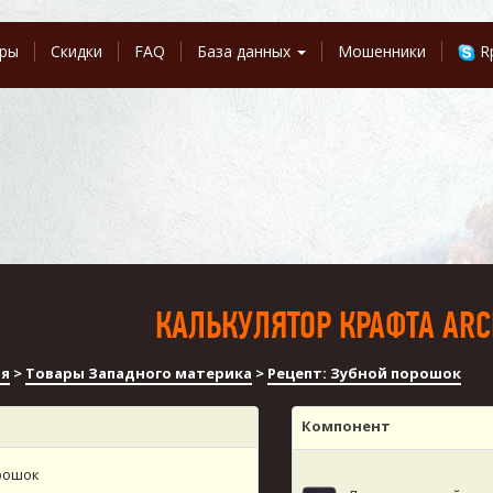
ры
Скидки
FAQ
База данных
Мошенники
R
КАЛЬКУЛЯТОР КРАФТА ARC
ля
>
Товары Западного материка
>
Рецепт: Зубной порошок
Компонент
рошок