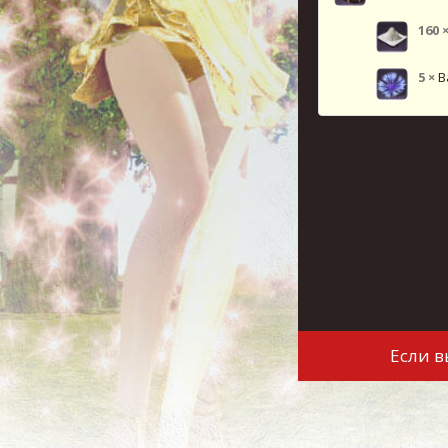
160
5
×
В
Если 