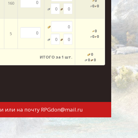
0
160
0
0
0
5
0
0
0
ИТОГО за 1 шт.
0
0
и или на почту
RPGdon@mail.ru